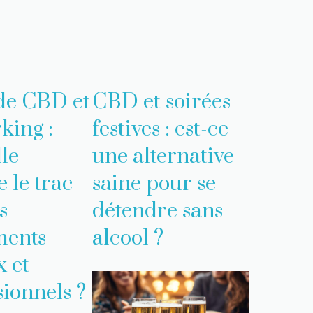
de CBD et
CBD et soirées
king :
festives : est-ce
lle
une alternative
 le trac
saine pour se
s
détendre sans
ments
alcool ?
x et
sionnels ?