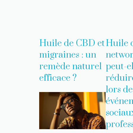
Huile de CBD et
Huile 
migraines : un
networ
remède naturel
peut-e
efficace ?
réduire
lors de
événe
sociau
profes