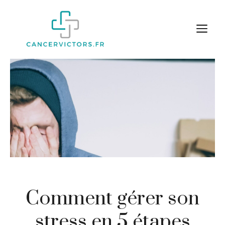
Aller
au
M
contenu
Comment gérer son
stress en 5 étapes